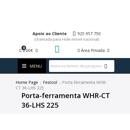
Apoio ao Cliente
925 957 750
(chamada para rede móvel nacional)
0
0.00€
Área Privada
WhatsApp
MENU
Home Page
Festool
Porta-ferramenta WHR-
|
|
CT 36-LHS 225
Porta-ferramenta WHR-CT
36-LHS 225