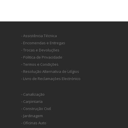
- Assistência Técnica
- Encomendas e Entregas
- Trocas e Devoluções
- Politica de Privacidade
- Termos e Condições
- Resolução Alternativa de Litígios
- Livro de Reclamações Electrónico
- Canalização
- Carpintaria
- Construção Civil
- Jardinagem
- Oficinas Auto