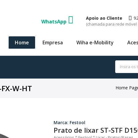
Apoio ao Cliente
9
WhatsApp
(chamada para rede móvel 
Home
Empresa
Wiha e-Mobility
Aces
2-FX-W-HT
Home Pag
Marca: Festool
Prato de lixar ST-STF D
Acessórios
Festool
Lixar - Pratos/Bases