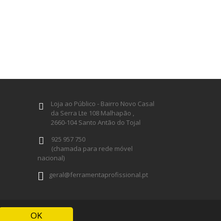
Loja ao Público - Bairro Novo Casal
da Serra Lte 108 Malhapão ,
2660-104 Santo Antão do Tojal
925 957 750
(chamada para rede móvel
nacional)
geral@ferramentaprofissional.pt
Siga-nos
OK