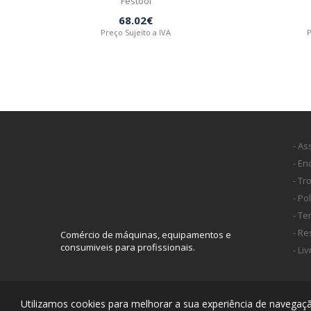
Festool
68.02€
Preço Sujeito a IVA
P
- As
- E
- Tr
- Po
- T
- Re
Comércio de máquinas, equipamentos e
consumiveis para profissionais.
- Li
Utilizamos cookies para melhorar a sua experiência de navegação
ferramentaprofissional.pt® 2026 - todos os direitos reservados