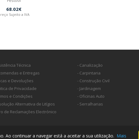
Festool
68.02€
reço Sujeito a IVA
sistência Técnica
- Canalização
ncomendas e Entregas
- Carpintaria
ocas e Devoluções
- Construção Civil
litica de Privacidade
- Jardinagem
ermos e Condições
- Oficinas Auto
solução Alternativa de Litígios
- Serralharias
vro de Reclamações Electrónico
. Ao continuar a navegar está a aceitar a sua utilização.
Mais