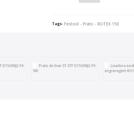
Tags:
Festool - Prato - ROTEX 150
TF D150/MJ2-FX-
Prato de lixar ST-STF D150/MJ2-FX-
Lixadora excê
SW
engrenagem RO15