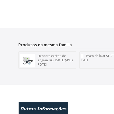
Produtos da mesma familia
Lixadora excênt. de
Prato de lixar ST-S
engren. RO 150 FEQ-Plus
H-HT
ROTEX
Outras Informações