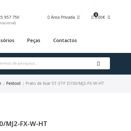
0
25 957 750
Área Privada
0.00€
nacional)
sórios
Peças
Contactos
e
Festool
Prato de lixar ST-STF D150/MJ2-FX-W-HT
|
|
150/MJ2-FX-W-HT