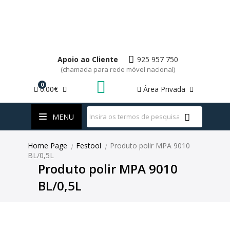
Apoio ao Cliente
925 957 750
(chamada para rede móvel nacional)
0
0.00€
Área Privada
WhatsApp
MENU
Home Page
Festool
Produto polir MPA 9010
|
|
BL/0,5L
Produto polir MPA 9010
BL/0,5L