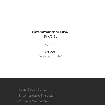
Envernizamento MPA-
SV+/0,5L
Festool
29.72€
Preço Sujeito a IVA
- Assistência Técnica
- Encomendas e Entregas
- Trocas e Devoluções