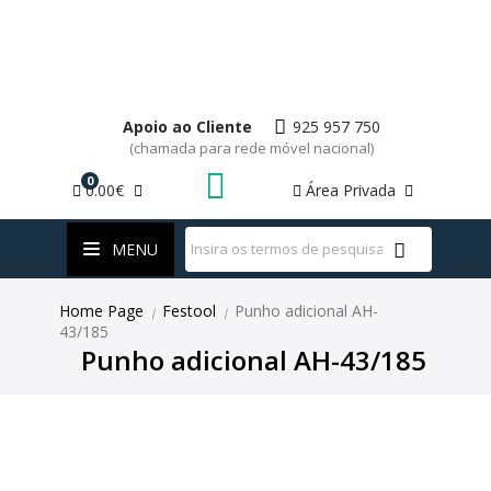
Apoio ao Cliente
925 957 750
(chamada para rede móvel nacional)
0
0.00€
Área Privada
WhatsApp
MENU
Home Page
Festool
Punho adicional AH-
|
|
43/185
Punho adicional AH-43/185