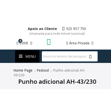
Apoio ao Cliente
925 957 750
(chamada para rede móvel nacional)
0
0.00€
Área Privada
WhatsApp
MENU
Home Page
Festool
Punho adicional AH-
|
|
43/230
Punho adicional AH-43/230