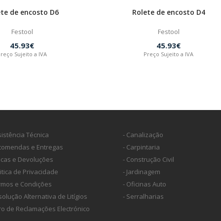
ete de encosto D6
Rolete de encosto D4
Festool
Festool
45.93€
45.93€
reço Sujeito a IVA
Preço Sujeito a IVA
sistência Técnica
- Canalização
ncomendas e Entregas
- Carpintaria
ocas e Devoluções
- Construção Civil
litica de Privacidade
- Jardinagem
ermos e Condições
- Oficinas Auto
solução Alternativa de Litígios
- Serralharias
vro de Reclamações Electrónico