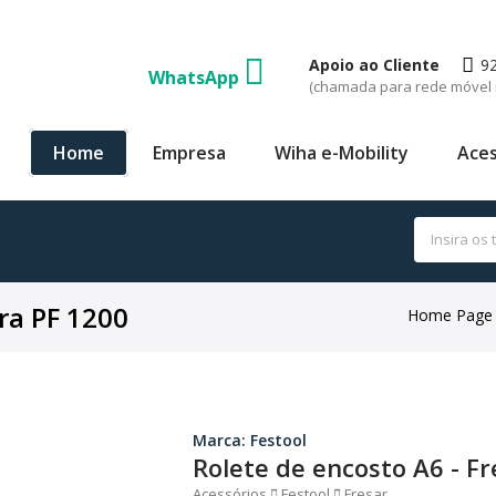
Apoio ao Cliente
9
WhatsApp
(chamada para rede móvel 
Home
Empresa
Wiha e-Mobility
Aces
ra PF 1200
Home Page
Marca: Festool
Rolete de encosto A6 - F
Acessórios
Festool
Fresar