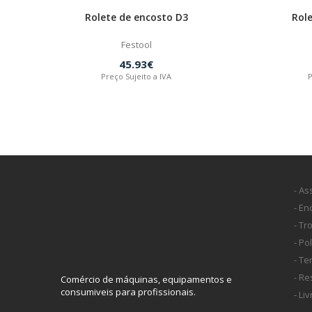
Rolete de encosto D3
Rol
Festool
45.93€
Preço Sujeito a IVA
P
- As
- E
- Tr
- Po
- T
- Re
Comércio de máquinas, equipamentos e
consumiveis para profissionais.
- Li