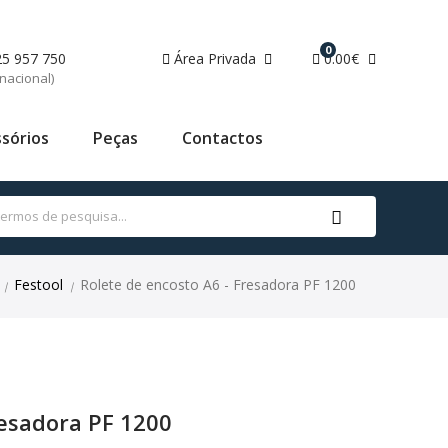
0
25 957 750
Área Privada
0.00€
nacional)
sórios
Peças
Contactos
Festool
Rolete de encosto A6 - Fresadora PF 1200
|
|
resadora PF 1200