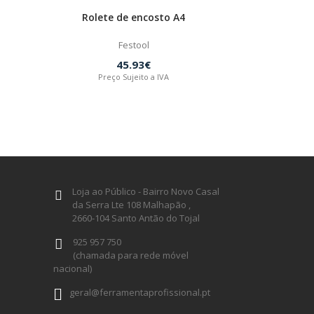
Rolete de encosto A4
Festool
45.93€
Preço Sujeito a IVA
Loja ao Público - Bairro Novo Casal
da Serra Lte 108 Malhapão ,
2660-104 Santo Antão do Tojal
925 957 750
(chamada para rede móvel
nacional)
geral@ferramentaprofissional.pt