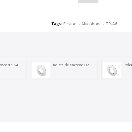
Tags:
Festool - Alucobond - TR-A6
 encosto A4
Rolete de encosto D2
Role