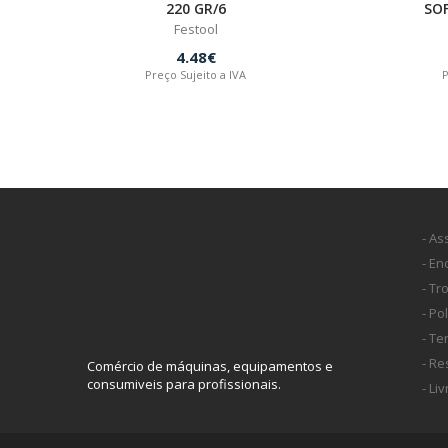
220 GR/6
SO
Festool
4.48€
Preço Sujeito a IVA
P
- As
- E
- Tr
- Po
- T
- Re
Comércio de máquinas, equipamentos e
consumiveis para profissionais.
- Li