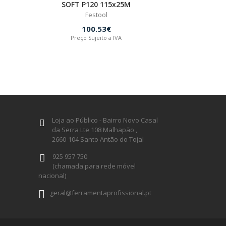
SOFT P120 115x25M
Festool
100.53€
Preço Sujeito a IVA
Loja ao Público - Bairro Novo Casal
da Serra Lte 108 Malhapão ,
2660-104 Santo Antão do Tojal
925 957 750
(chamada para rede móvel
nacional)
geral@ferramentaprofissional.pt
Siga-nos