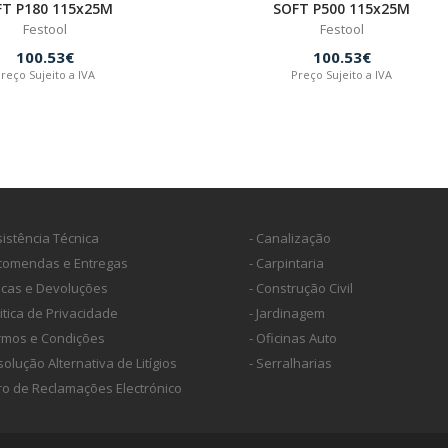
FT P180 115x25M
SOFT P500 115x25M
Festool
Festool
100.53€
100.53€
reço Sujeito a IVA
Preço Sujeito a IVA
sistência Técnica
- Canalização
ncomendas e Entregas
- Carpintaria
ocas e Devoluções
- Construção Civil
litica de Privacidade
- Jardinagem
ermos e Condições
- Oficinas Auto
solução Alternativa de Litígios
- Serralharias
vro de Reclamações Electrónico