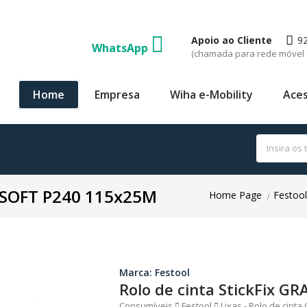
Apoio ao Cliente
9
WhatsApp
(chamada para rede móvel 
Home
Empresa
Wiha e-Mobility
Aces
T SOFT P240 115x25M
Home Page
Festool
|
Marca: Festool
Rolo de cinta StickFix 
Consumíveis
Festool
Lixas - Rolo de cint