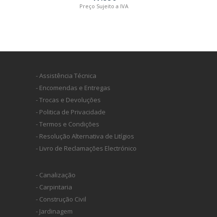
Preço Sujeito a IVA
- Assistência Técnica
- Encomendas e Entregas
- Trocas e Devoluções
- Politica de Privacidade
- Termos e Condições
- Resolução Alternativa de Litígios
- Livro de Reclamações Electrónico
- Canalização
- Carpintaria
- Construção Civil
- Jardinagem