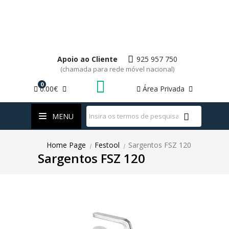
Apoio ao Cliente
925 957 750
(chamada para rede móvel nacional)
0
0.00€
Área Privada
WhatsApp
MENU
Home Page
Festool
Sargentos FSZ 120
|
|
Sargentos FSZ 120