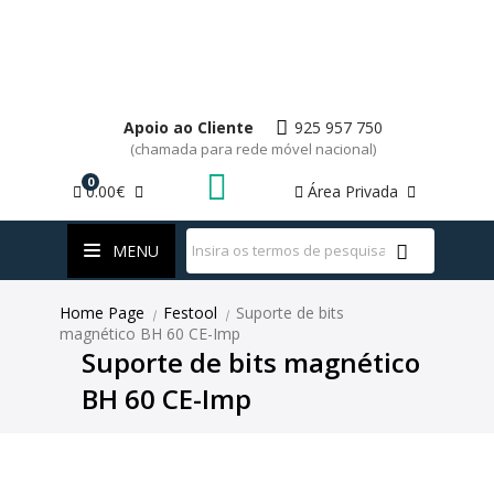
Apoio ao Cliente
925 957 750
(chamada para rede móvel nacional)
0
0.00€
Área Privada
WhatsApp
MENU
Home Page
Festool
Suporte de bits
|
|
magnético BH 60 CE-Imp
Suporte de bits magnético
BH 60 CE-Imp