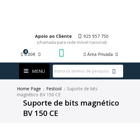
Apoio ao Cliente
925 957 750
(chamada para rede móvel nacional)
0
0.00€
Área Privada
WhatsApp
MENU
Home Page
Festool
Suporte de bits
|
|
magnético BV 150 CE
Suporte de bits magnético
BV 150 CE