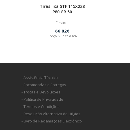
Tiras lixa STF 115X228
P80 GR 50
Festool
66.82€
Preço Sujeito a IVA
- Assistência Técnica
- Encomendas e Entregas
- Trocas e Devoluções
- Politica de Privacidade
- Termos e Condições
- Resolução Alternativa de Litígios
- Livro de Reclamações Electrónico