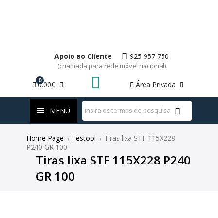
Apoio ao Cliente
925 957 750
(chamada para rede móvel nacional)
0
0.00€
Área Privada
WhatsApp
MENU
Home Page
Festool
Tiras lixa STF 115X228
|
|
P240 GR 100
Tiras lixa STF 115X228 P240
GR 100