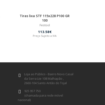
R
Tiras lixa STF 115x228 P100 GR
100
Festool
113.58€
Preço Sujeito a IVA
Loja ao Público - Bairro Novo Casal
da Serra Lte 108 Malhapão ,
2660-104 Santo Antão do Tojal
925 957 750
(chamada para rede móvel
nacional)