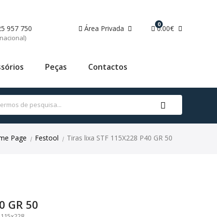
0
25 957 750
Área Privada
0.00€
nacional)
sórios
Peças
Contactos
me Page
Festool
Tiras lixa STF 115X228 P40 GR 50
|
|
40 GR 50
 115x228