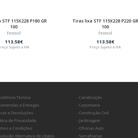
xa STF 115X228 P180 GR
Tiras lixa STF 115X228 P220 G
100
100
Festool
Festool
113.58€
113.58€
reço Sujeito a IVA
Preço Sujeito a IVA
sistência Técnica
- Canalização
ncomendas e Entregas
- Carpintaria
ocas e Devoluções
- Construção Civil
litica de Privacidade
- Jardinagem
ermos e Condições
- Oficinas Auto
solução Alternativa de Litígios
- Serralharias