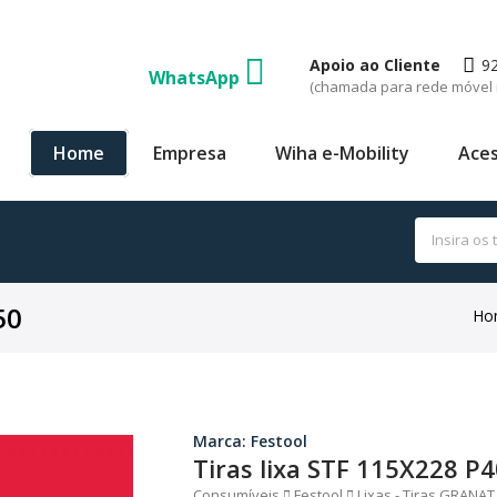
Apoio ao Cliente
9
WhatsApp
(chamada para rede móvel 
Home
Empresa
Wiha e-Mobility
Aces
50
Ho
Marca: Festool
Tiras lixa STF 115X228 P
Consumíveis
Festool
Lixas - Tiras GRANAT