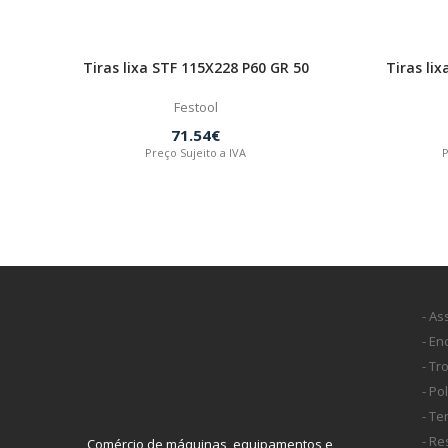
Tiras lixa STF 115X228 P60 GR 50
Tiras li
Festool
71.54€
Preço Sujeito a IVA
P
- As
- E
- Tr
- Po
- T
- Re
Comércio de máquinas, equipamentos e