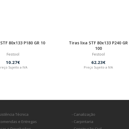
a STF 80x133 P180 GR 10
Tiras lixa STF 80x133 P240 GR
100
Festool
Festool
10.27€
62.23€
reço Sujeito a IVA
Preço Sujeito a IVA
sistência Técnica
- Canalização
ncomendas e Entregas
- Carpintaria
ocas e Devoluções
- Construção Civil