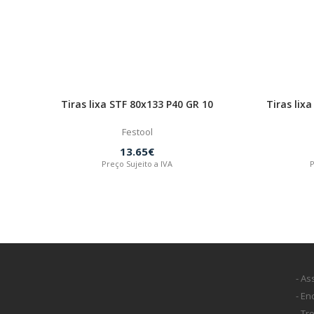
Tiras lixa STF 80x133 P40 GR 10
Tiras lix
Festool
13.65€
Preço Sujeito a IVA
P
- As
- E
- Tr