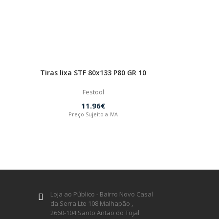
Tiras lixa STF 80x133 P80 GR 10
Festool
11.96€
Preço Sujeito a IVA
Loja ao Público - Bairro Novo Casal
da Serra Lte 108 Malhapão ,
2660-104 Santo Antão do Tojal