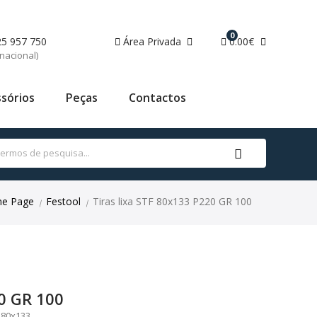
0
25 957 750
Área Privada
0.00€
nacional)
sórios
Peças
Contactos
e Page
Festool
Tiras lixa STF 80x133 P220 GR 100
|
|
20 GR 100
 80x133