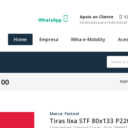
Apoio ao Cliente
9
WhatsApp
(chamada para rede móvel 
Home
Empresa
Wiha e-Mobility
Aces
100
Hom
Marca: Festool
Tiras lixa STF 80x133 P2
Consumíveis
Festool
Lixas - Tiras GRANAT