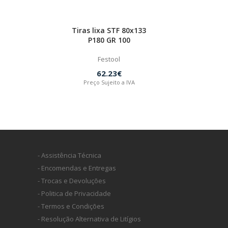
Tiras lixa STF 80x133
P180 GR 100
Festool
62.23€
Preço Sujeito a IVA
- Assistência Técnica
- Encomendas e Entregas
- Trocas e Devoluções
- Politica de Privacidade
- Termos e Condições
- Resolução Alternativa de Litígios