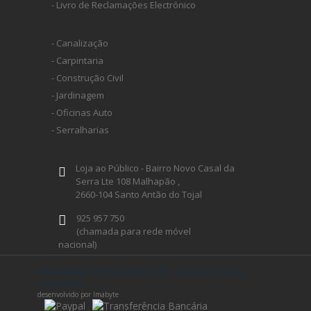
- Livro de Reclamações Electrónico
- Canalização
- Carpintaria
- Construção Civil
- Jardinagem
- Oficinas Auto
- Serralharias
Loja ao Público - Bairro Novo Casal da
Serra Lte 108 Malhapão ,
2660-104 Santo Antão do Tojal
925 957 750
(chamada para rede móvel
nacional)
geral@ferramentaprofissional.pt
ferramentaprofissional.pt® 2026 - todos os direitos
reservados
desenvolvido por Imabyte