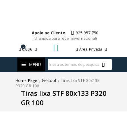
Apoio ao Cliente
925 957 750
(chamada para rede móvel nacional)
0
0.00€
Área Privada
WhatsApp
MENU
Home Page
Festool
Tiras lixa STF 80x133
|
|
P320 GR 100
Tiras lixa STF 80x133 P320
GR 100