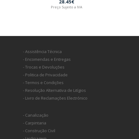
28.45€
Preço Sujeito a IVA
- Assistência Técnica
- Encomendas e Entregas
- Trocas e Devoluções
- Politica de Privacidade
- Termos e Condições
- Resolução Alternativa de Litígios
- Livro de Reclamações Electrónico
- Canalização
- Carpintaria
- Construção Civil
- Jardinagem