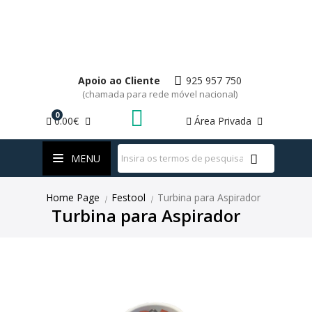
Apoio ao Cliente
925 957 750
(chamada para rede móvel nacional)
0
0.00€
Área Privada
WhatsApp
MENU
Home Page
Festool
Turbina para Aspirador
|
|
Turbina para Aspirador