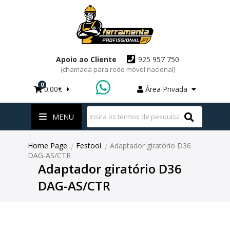
Apoio ao Cliente
925 957 750
(chamada para rede móvel nacional)
0
0.00€
Área Privada
WhatsApp
MENU
Home Page
Festool
Adaptador giratório D36
|
|
DAG-AS/CTR
Adaptador giratório D36
DAG-AS/CTR