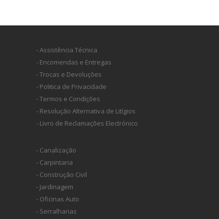
- Assistência Técnica
- Encomendas e Entregas
- Trocas e Devoluções
- Politica de Privacidade
- Termos e Condições
- Resolução Alternativa de Litígios
- Livro de Reclamações Electrónico
- Canalização
- Carpintaria
- Construção Civil
- Jardinagem
- Oficinas Auto
- Serralharias