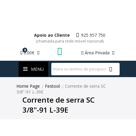
Apoio ao Cliente
925 957 750
(chamada para rede móvel nacional)
0
0.00€
Área Privada
WhatsApp
MENU
Home Page
Festool
Corrente de serra SC
|
|
3/8"-91 L-39E
Corrente de serra SC
3/8"-91 L-39E