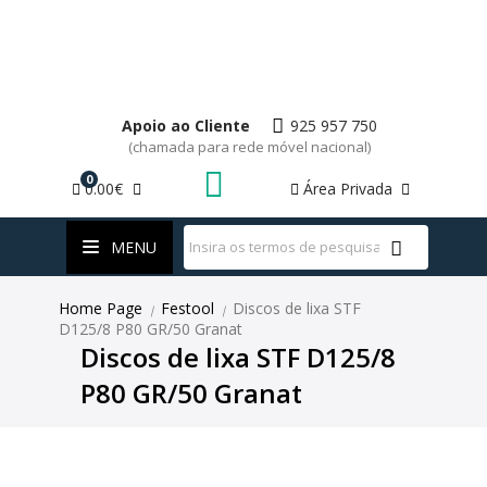
Apoio ao Cliente
925 957 750
(chamada para rede móvel nacional)
0
0.00€
Área Privada
WhatsApp
MENU
Home Page
Festool
Discos de lixa STF
|
|
D125/8 P80 GR/50 Granat
Discos de lixa STF D125/8
P80 GR/50 Granat