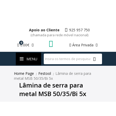
Apoio ao Cliente
925 957 750
(chamada para rede móvel nacional)
0
0.00€
Área Privada
WhatsApp
MENU
Home Page
Festool
Lâmina de serra para
|
|
metal MSB 50/35/Bi 5x
Lâmina de serra para
metal MSB 50/35/Bi 5x