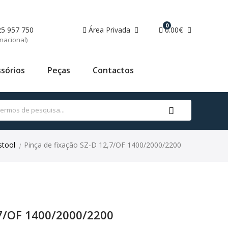
0
25 957 750
Área Privada
0.00€
nacional)
sórios
Peças
Contactos
stool
Pinça de fixação SZ-D 12,7/OF 1400/2000/2200
|
,7/OF 1400/2000/2200