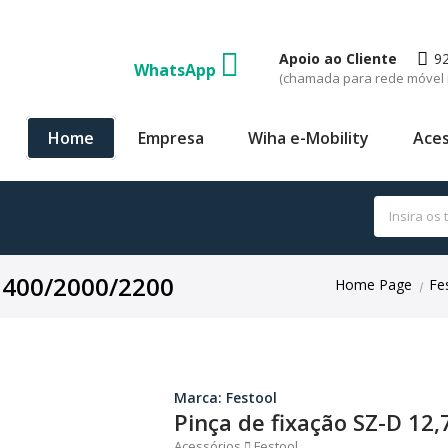
Apoio ao Cliente
9
WhatsApp
(chamada para rede móvel 
Home
Empresa
Wiha e-Mobility
Aces
 1400/2000/2200
Home Page
Fe
|
Marca: Festool
Pinça de fixação SZ-D 12
Acessórios
Festool