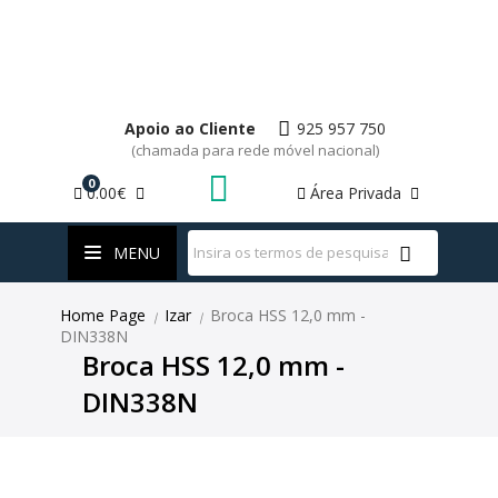
Apoio ao Cliente
925 957 750
(chamada para rede móvel nacional)
0
0.00€
Área Privada
WhatsApp
MENU
Home Page
Izar
Broca HSS 12,0 mm -
|
|
DIN338N
Broca HSS 12,0 mm -
DIN338N