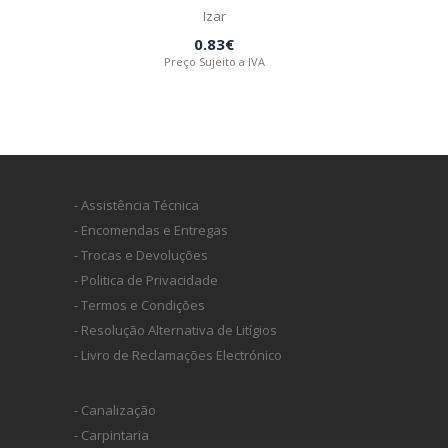
Izar
0.83€
Preço Sujeito a IVA
- Assistência Técnica
- Encomendas e Entregas
- Trocas e Devoluções
- Politica de Privacidade
- Termos e Condições
- Resolução Alternativa de Litígios
- Livro de Reclamações Electrónico
- Canalização
- Carpintaria