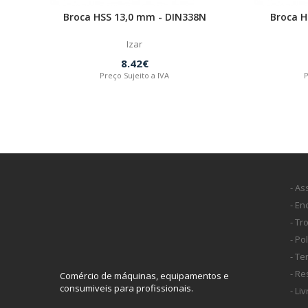
Broca HSS 13,0 mm - DIN338N
Broca H
Izar
8.42€
Preço Sujeito a IVA
P
- As
- E
- Tr
- Po
- T
- Re
Comércio de máquinas, equipamentos e
consumiveis para profissionais.
- Li