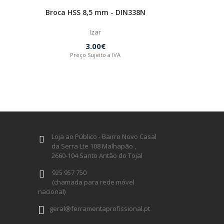
Broca HSS 8,5 mm - DIN338N
Izar
3.00€
Preço Sujeito a IVA
Loja ao Público - Bairro Novo Casal
da Serra Lte 108 Malhapão ,
2660-104 Santo Antão do Tojal
925 957 750
(chamada para rede móvel
nacional)
geral@ferramentaprofissional.pt