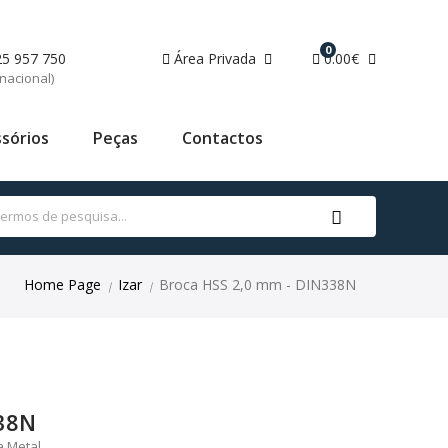
0
25 957 750
Área Privada
0.00€
nacional)
sórios
Peças
Contactos
Home Page
Izar
Broca HSS 2,0 mm - DIN338N
|
|
338N
a Metal