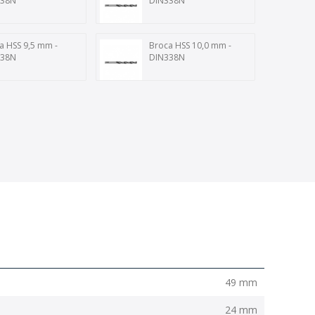
338N
DIN338N
a HSS 9,5 mm -
Broca HSS 10,0 mm -
338N
DIN338N
49 mm
24 mm