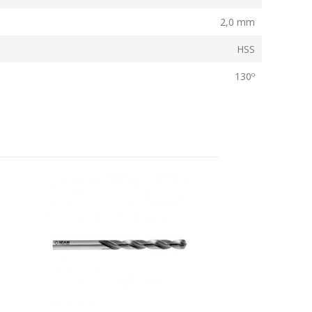
2,0 mm
HSS
130º