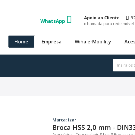
Apoio ao Cliente
9
WhatsApp
(chamada para rede móvel 
Home
Empresa
Wiha e-Mobility
Aces
Marca: Izar
Broca HSS 2,0 mm - DIN
Acessórios - Consumíveis
Izar
Brocas par