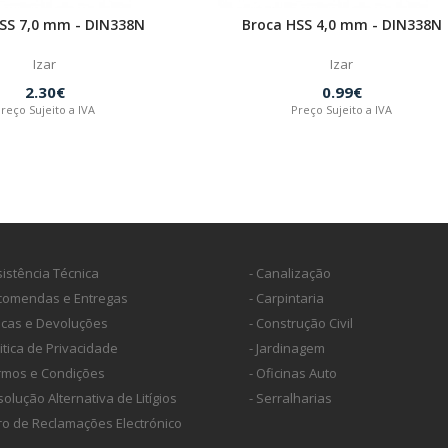
SS 7,0 mm - DIN338N
Broca HSS 4,0 mm - DIN338N
Izar
Izar
2.30€
0.99€
reço Sujeito a IVA
Preço Sujeito a IVA
sistência Técnica
- Canalização
ncomendas e Entregas
- Carpintaria
ocas e Devoluções
- Construção Civil
litica de Privacidade
- Jardinagem
ermos e Condições
- Oficinas Auto
solução Alternativa de Litígios
- Serralharias
vro de Reclamações Electrónico