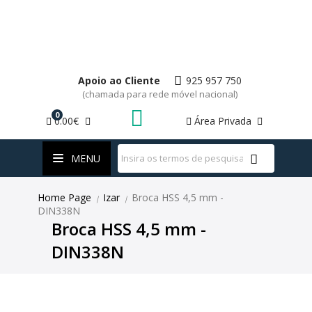
Apoio ao Cliente
925 957 750
(chamada para rede móvel nacional)
0
0.00€
Área Privada
WhatsApp
MENU
Home Page
Izar
Broca HSS 4,5 mm -
|
|
DIN338N
Broca HSS 4,5 mm -
DIN338N