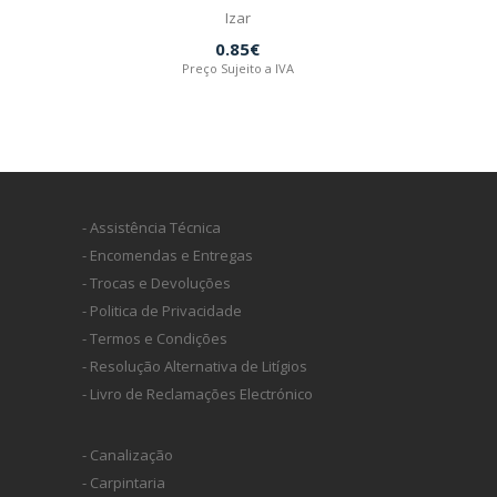
Izar
0.85€
Preço Sujeito a IVA
- Assistência Técnica
- Encomendas e Entregas
- Trocas e Devoluções
- Politica de Privacidade
- Termos e Condições
- Resolução Alternativa de Litígios
- Livro de Reclamações Electrónico
- Canalização
- Carpintaria