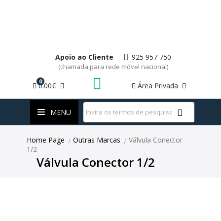
Apoio ao Cliente
925 957 750
(chamada para rede móvel nacional)
0
0.00€
Área Privada
WhatsApp
MENU
Home Page
Outras Marcas
Válvula Conector
|
|
1/2
Válvula Conector 1/2