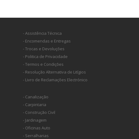
- Assistência Técnica
- Encomendas e Entregas
- Trocas e Devoluções
- Politica de Privacidade
- Termos e Condições
- Resolução Alternativa de Litígios
- Livro de Reclamações Electrónico
- Canalização
- Carpintaria
- Construção Civil
- Jardinagem
- Oficinas Auto
- Serralharias