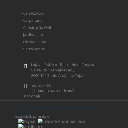
- Canalização
- Carpintaria
- Construção Civil
- Jardinagem
- Oficinas Auto
- Serralharias
Loja ao Público - Bairro Novo Casal da
Serra Lte 108 Malhapão ,
2660-104 Santo Antão do Tojal
925 957 750
(chamada para rede móvel
nacional)
geral@ferramentaprofissional.pt
ferramentaprofissional.pt® 2026 - todos os direitos
reservados
desenvolvido por Imabyte
Siga-nos