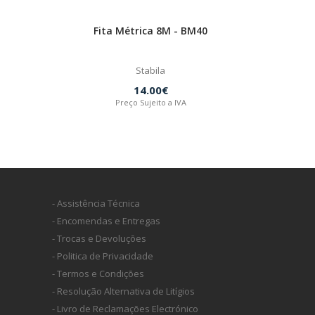
Fita Métrica 8M - BM40
Stabila
14.00€
Preço Sujeito a IVA
- Assistência Técnica
- Encomendas e Entregas
- Trocas e Devoluções
- Politica de Privacidade
- Termos e Condições
- Resolução Alternativa de Litígios
- Livro de Reclamações Electrónico