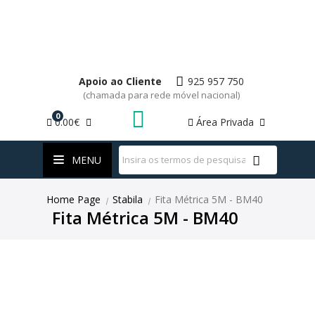
Apoio ao Cliente
925 957 750
(chamada para rede móvel nacional)
0
0.00€
Área Privada
WhatsApp
MENU
Home Page
Stabila
Fita Métrica 5M - BM40
|
|
Fita Métrica 5M - BM40