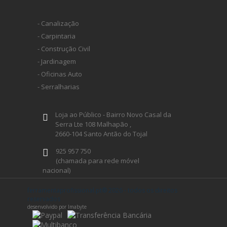
- Canalização
- Carpintaria
- Construção Civil
- Jardinagem
- Oficinas Auto
- Serralharias
Loja ao Público - Bairro Novo Casal da
Serra Lte 108 Malhapão ,
2660-104 Santo Antão do Tojal
925 957 750
(chamada para rede móvel
nacional)
geral@ferramentaprofissional.pt
ferramentaprofissional.pt® 2026 - todos os direitos
reservados
desenvolvido por Imabyte
Siga-nos