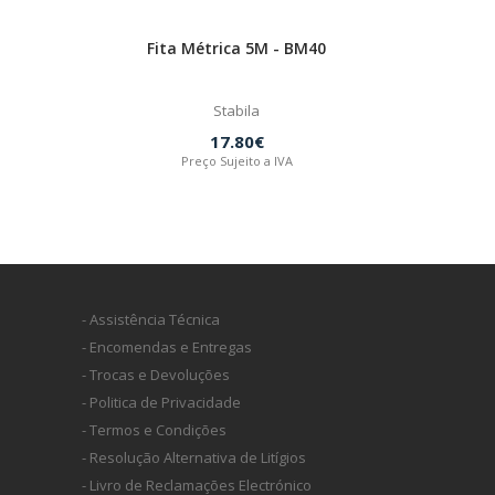
Fita Métrica 5M - BM40
Stabila
17.80€
Preço Sujeito a IVA
- Assistência Técnica
- Encomendas e Entregas
- Trocas e Devoluções
- Politica de Privacidade
- Termos e Condições
- Resolução Alternativa de Litígios
- Livro de Reclamações Electrónico