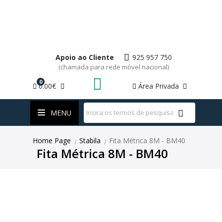
Apoio ao Cliente
925 957 750
(chamada para rede móvel nacional)
0
0.00€
Área Privada
WhatsApp
MENU
Home Page
Stabila
Fita Métrica 8M - BM40
|
|
Fita Métrica 8M - BM40