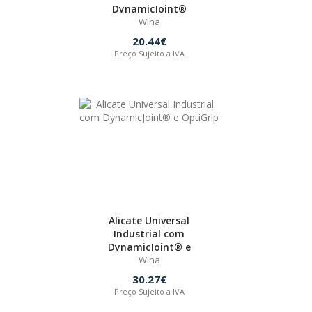
DynamicJoint®
Wiha
20.44€
Preço Sujeito a IVA
Alicate Universal
Industrial com
DynamicJoint® e
OptiGrip
Wiha
30.27€
Preço Sujeito a IVA