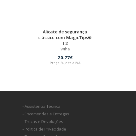
Alicate de segurança
clássico com MagicTips®
J 2
Wiha
20.77€
Preço Sujeito a IVA
- Assistência Técnica
- Encomendas e Entregas
- Trocas e Devoluções
- Politica de Privacidade