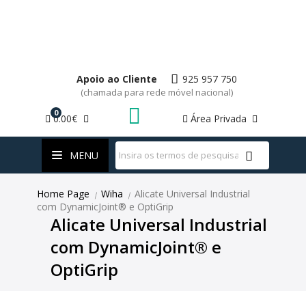
Apoio ao Cliente
925 957 750
(chamada para rede móvel nacional)
0
0.00€
Área Privada
WhatsApp
MENU
Home Page
Wiha
Alicate Universal Industrial
|
|
com DynamicJoint® e OptiGrip
Alicate Universal Industrial
com DynamicJoint® e
OptiGrip