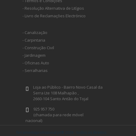
- Termos e Condições
- Resolução Alternativa de Litígios
- Livro de Reclamações Electrónico
- Canalização
- Carpintaria
- Construção Civil
- Jardinagem
- Oficinas Auto
- Serralharias
Loja ao Público - Bairro Novo Casal da
Serra Lte 108 Malhapão ,
2660-104 Santo Antão do Tojal
925 957 750
(chamada para rede móvel
nacional)
geral@ferramentaprofissional.pt
ferramentaprofissional.pt® 2026 - todos os direitos