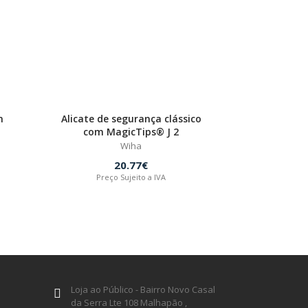
m
Alicate de segurança clássico
com MagicTips® J 2
Wiha
20.77€
Preço Sujeito a IVA
Loja ao Público - Bairro Novo Casal
da Serra Lte 108 Malhapão ,