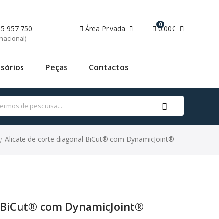
0
25 957 750
Área Privada
0.00€
nacional)
sórios
Peças
Contactos
Alicate de corte diagonal BiCut® com DynamicJoint®
|
l BiCut® com DynamicJoint®