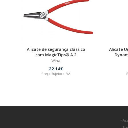
Alicate de segurança clássico
Alicate U
com MagicTips® A 2
Dynami
Wiha
22.14€
Preço Sujeito a IVA
P
- As
- E