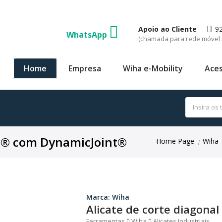
Apoio ao Cliente
9
WhatsApp
(chamada para rede móvel 
Home
Empresa
Wiha e-Mobility
Aces
ut® com DynamicJoint®
Home Page
Wiha
|
Marca: Wiha
Alicate de corte diagona
Ferramentas
Wiha
Alicates Industriais