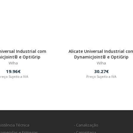
niversal Industrial com
Alicate Universal Industrial co
cJoint® e OptiGrip
DynamicJoint® e OptiGrip
Wiha
Wiha
19.96€
30.27€
reço Sujeito a IVA
Preço Sujeito a IVA
sistência Técnica
- Canalização
ncomendas e Entregas
- Carpintaria