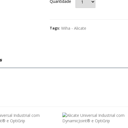
Quantidade
Tags:
Wiha - Alicate
s