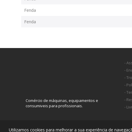
Fenda
Fenda
- As
- E
- Tr
- Po
- T
- Re
Comércio de máquinas, equipamentos e
consumiveis para profissionais.
- Li
Utilizamos cookies para melhorar a sua experiência de navegação