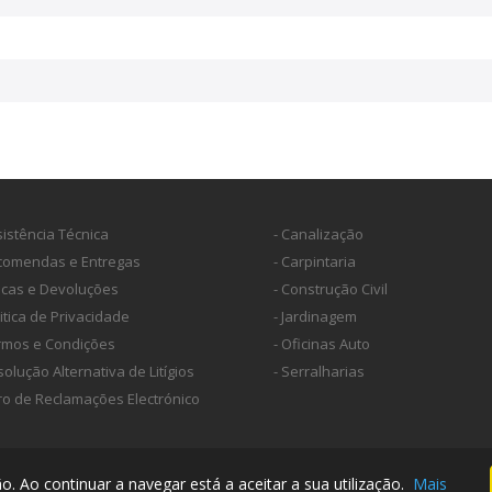
sistência Técnica
- Canalização
ncomendas e Entregas
- Carpintaria
ocas e Devoluções
- Construção Civil
litica de Privacidade
- Jardinagem
ermos e Condições
- Oficinas Auto
solução Alternativa de Litígios
- Serralharias
vro de Reclamações Electrónico
. Ao continuar a navegar está a aceitar a sua utilização.
Mais