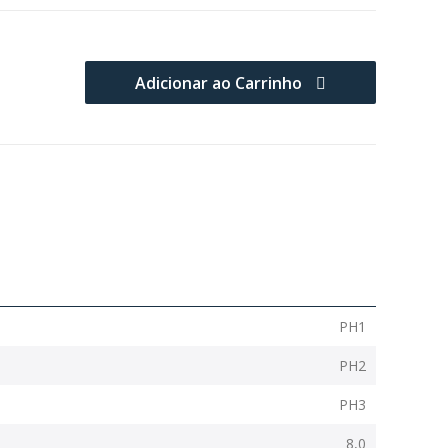
Adicionar ao Carrinho
PH1
PH2
PH3
8,0