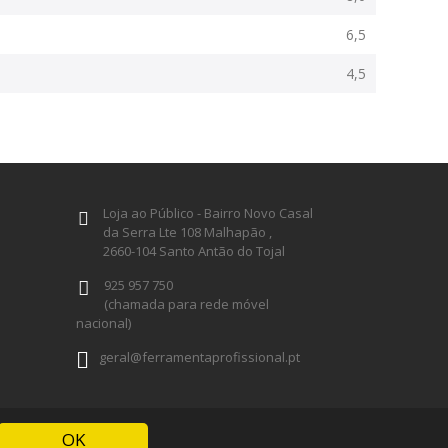
6,5
4,5
Loja ao Público - Bairro Novo Casal
da Serra Lte 108 Malhapão ,
2660-104 Santo Antão do Tojal
925 957 750
(chamada para rede móvel
nacional)
geral@ferramentaprofissional.pt
Siga-nos
OK