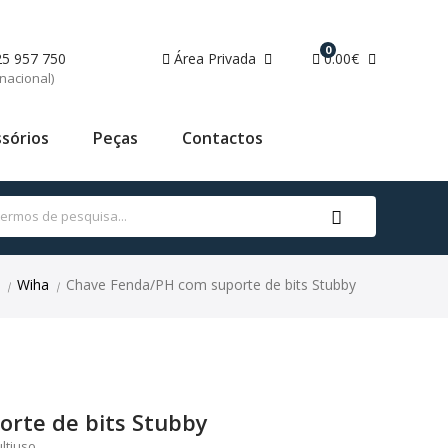
0
25 957 750
Área Privada
0.00€
nacional)
sórios
Peças
Contactos
Wiha
Chave Fenda/PH com suporte de bits Stubby
|
|
rte de bits Stubby
ltiuso