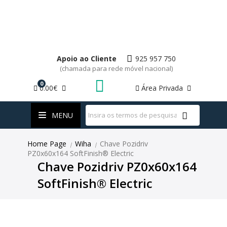
Apoio ao Cliente
925 957 750
(chamada para rede móvel nacional)
0
0.00€
Área Privada
WhatsApp
MENU
Home Page
Wiha
Chave Pozidriv
|
|
PZ0x60x164 SoftFinish® Electric
Chave Pozidriv PZ0x60x164
SoftFinish® Electric