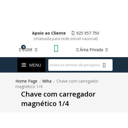
Apoio ao Cliente
925 957 750
(chamada para rede móvel nacional)
0
0.00€
Área Privada
WhatsApp
MENU
Home Page
Wiha
Chave com carregador
|
|
magnético 1/4
Chave com carregador
magnético 1/4