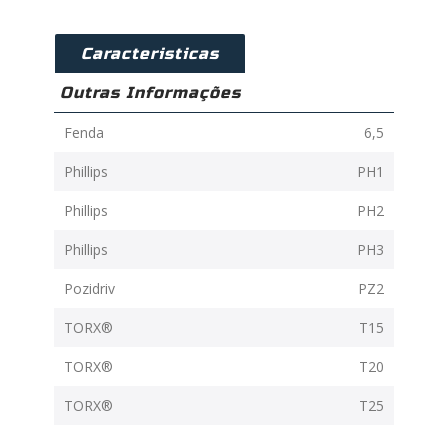
Caracteristicas
Outras Informações
Fenda
6,5
Phillips
PH1
Phillips
PH2
Phillips
PH3
Pozidriv
PZ2
TORX®
T15
TORX®
T20
TORX®
T25