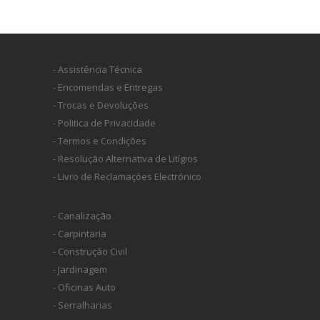
- Assistência Técnica
- Encomendas e Entregas
- Trocas e Devoluções
- Politica de Privacidade
- Termos e Condições
- Resolução Alternativa de Litígios
- Livro de Reclamações Electrónico
- Canalização
- Carpintaria
- Construção Civil
- Jardinagem
- Oficinas Auto
- Serralharias