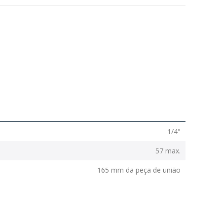
1/4"
57 max.
165 mm da peça de união