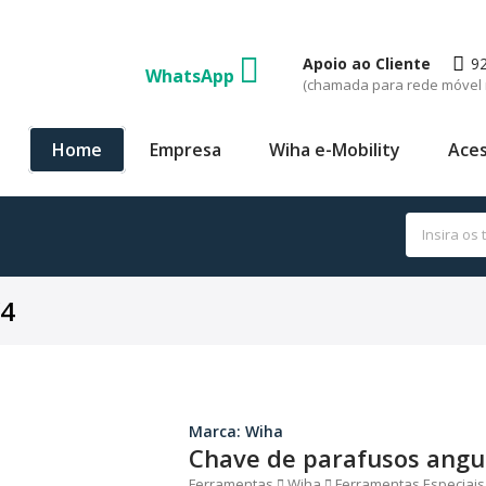
Apoio ao Cliente
9
WhatsApp
(chamada para rede móvel 
Home
Empresa
Wiha e-Mobility
Aces
/4
Marca: Wiha
Chave de parafusos angu
Ferramentas
Wiha
Ferramentas Especiais