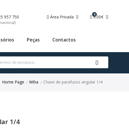
0
25 957 750
Área Privada
0.00€
nacional)
sórios
Peças
Contactos
Home Page
Wiha
Chave de parafusos angular 1/4
|
|
lar 1/4