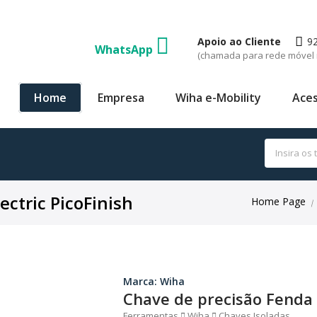
Apoio ao Cliente
9
WhatsApp
(chamada para rede móvel 
Home
Empresa
Wiha e-Mobility
Aces
ectric PicoFinish
Home Page
|
Marca: Wiha
Chave de precisão Fenda 2
Ferramentas
Wiha
Chaves Isoladas