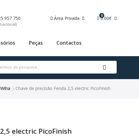
0
25 957 750
Área Privada
0.00€
nacional)
sórios
Peças
Contactos
Wiha
Chave de precisão Fenda 2,5 electric PicoFinish
|
,5 electric PicoFinish