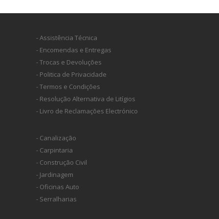
- Assistência Técnica
- Encomendas e Entregas
- Trocas e Devoluções
- Politica de Privacidade
- Termos e Condições
- Resolução Alternativa de Litígios
- Livro de Reclamações Electrónico
- Canalização
- Carpintaria
- Construção Civil
- Jardinagem
- Oficinas Auto
- Serralharias