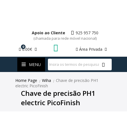
Apoio ao Cliente
925 957 750
(chamada para rede móvel nacional)
0
0.00€
Área Privada
WhatsApp
MENU
Home Page
Wiha
Chave de precisão PH1
|
|
electric PicoFinish
Chave de precisão PH1
electric PicoFinish