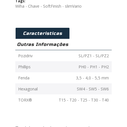
Tags:
Wiha - Chave - SoftFinish - slimVario
Caracteristicas
Outras Informações
Pozidriv
SL/PZ1 - SL/PZ2
Phillips
PH0 - PH1 - PH2
Fenda
3,5 - 4,0 - 5,5 mm
Hexagonal
SW4 - SW5 - SW6
TORX®
T15 - T20 - T25 - T30 - T40