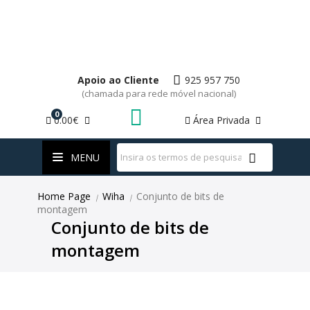
Apoio ao Cliente
925 957 750
(chamada para rede móvel nacional)
0
0.00€
Área Privada
WhatsApp
MENU
Home Page
Wiha
Conjunto de bits de
|
|
montagem
Conjunto de bits de
montagem