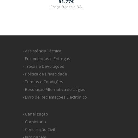
51.77€
Preço Sujeito a IVA
- Assistência Técnica
- Encomendas e Entregas
- Trocas e Devoluções
- Politica de Privacidade
- Termos e Condições
- Resolução Alternativa de Litígios
- Livro de Reclamações Electrónico
- Canalização
- Carpintaria
- Construção Civil
- Jardinagem