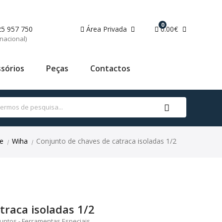
0
25 957 750
Área Privada
0.00€
nacional)
sórios
Peças
Contactos
e
Wiha
Conjunto de chaves de catraca isoladas 1/2
|
|
traca isoladas 1/2
untos - Ferramentas Especiais