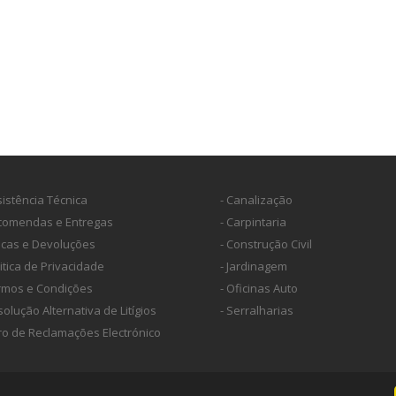
sistência Técnica
- Canalização
ncomendas e Entregas
- Carpintaria
ocas e Devoluções
- Construção Civil
litica de Privacidade
- Jardinagem
ermos e Condições
- Oficinas Auto
solução Alternativa de Litígios
- Serralharias
vro de Reclamações Electrónico