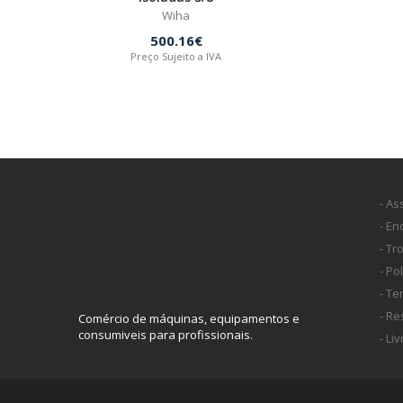
Wiha
500.16€
Preço Sujeito a IVA
- As
- E
- Tr
- Po
- T
- Re
Comércio de máquinas, equipamentos e
consumiveis para profissionais.
- Li