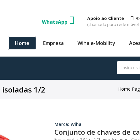
Apoio ao Cliente
9
WhatsApp
(chamada para rede móvel 
Home
Empresa
Wiha e-Mobility
Aces
 isoladas 1/2
Home Pag
Marca: Wiha
Conjunto de chaves de ca
Ferramentas
Wiha
Chaves Isoladas - Conj