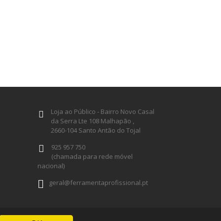
Loja ao Público - Bairro Novo Casal
da Serra Lte 108 Malhapão ,
2660-104 Santo Antão do Tojal
925 957 750
(chamada para rede móvel
nacional)
geral@ferramentaprofissional.pt
Siga-nos