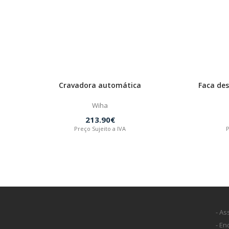
Cravadora automática
Faca de
Wiha
213.90€
Preço Sujeito a IVA
P
- As
- E