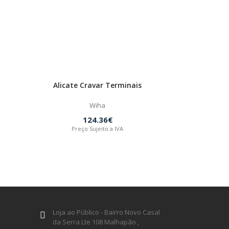
Alicate Cravar Terminais
Wiha
124.36€
Preço Sujeito a IVA
Loja ao Público - Bairro Novo Casal
da Serra Lte 108 Malhapão ,