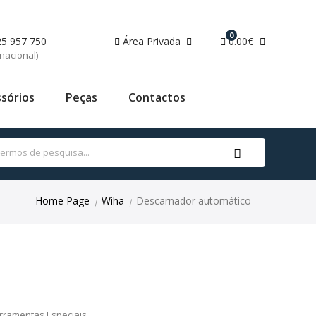
0
25 957 750
Área Privada
0.00€
nacional)
sórios
Peças
Contactos
Home Page
Wiha
Descarnador automático
|
|
Ferramentas Especiais