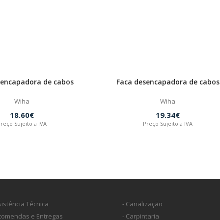
sencapadora de cabos
Faca desencapadora de cabos
Wiha
Wiha
18.60€
19.34€
reço Sujeito a IVA
Preço Sujeito a IVA
sistência Técnica
- Canalização
ncomendas e Entregas
- Carpintaria