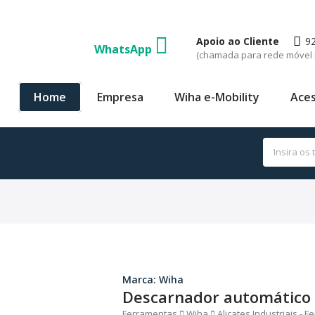
Apoio ao Cliente
9
WhatsApp
(chamada para rede móvel 
Home
Empresa
Wiha e-Mobility
Aces
Marca: Wiha
Descarnador automático
Ferramentas
Wiha
Alicates Industriais - 