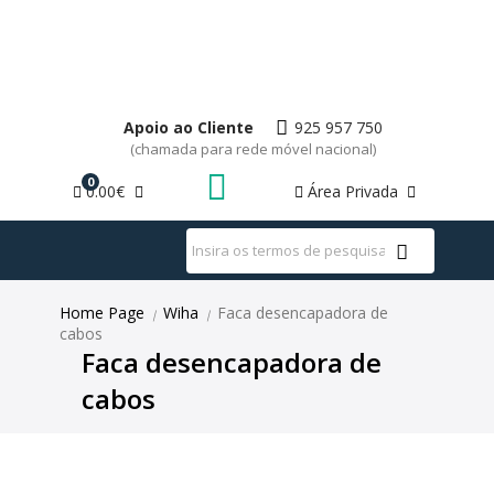
Apoio ao Cliente
925 957 750
(chamada para rede móvel nacional)
0
0.00€
Área Privada
WhatsApp
Home Page
Wiha
Faca desencapadora de
|
|
cabos
Faca desencapadora de
cabos