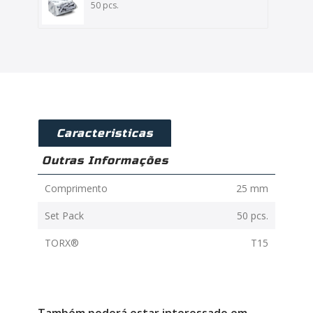
50 pcs.
Caracteristicas
Outras Informações
Comprimento
25 mm
Set Pack
50 pcs.
TORX®
T15
Também poderá estar interessado em