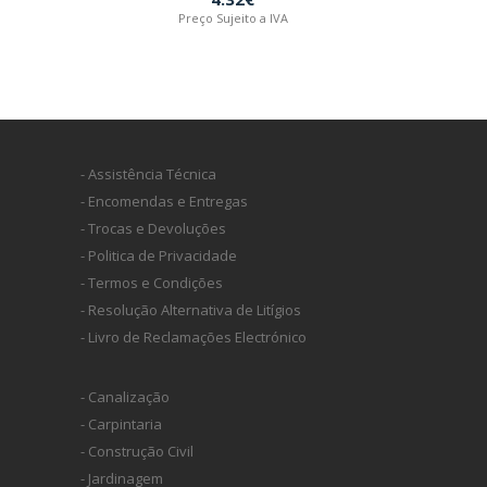
Preço Sujeito a IVA
- Assistência Técnica
- Encomendas e Entregas
- Trocas e Devoluções
- Politica de Privacidade
- Termos e Condições
- Resolução Alternativa de Litígios
- Livro de Reclamações Electrónico
- Canalização
- Carpintaria
- Construção Civil
- Jardinagem