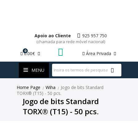
Apoio ao Cliente
925 957 750
(chamada para rede móvel nacional)
0
0.00€
Área Privada
WhatsApp
MENU
Home Page
Wiha
Jogo de bits Standard
|
|
TORX® (T15) - 50 pcs.
Jogo de bits Standard
TORX® (T15) - 50 pcs.