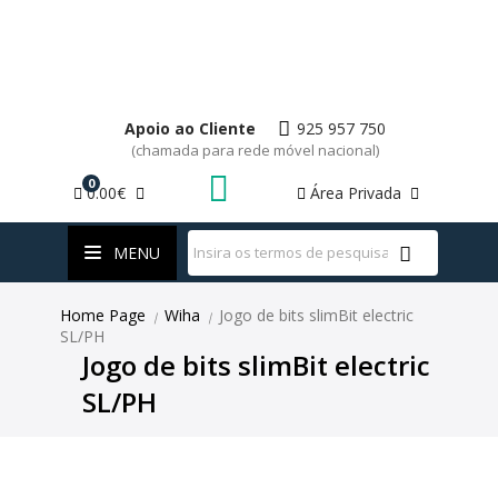
Apoio ao Cliente
925 957 750
(chamada para rede móvel nacional)
0
0.00€
Área Privada
WhatsApp
MENU
Home Page
Wiha
Jogo de bits slimBit electric
|
|
SL/PH
Jogo de bits slimBit electric
SL/PH