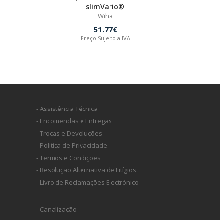
slimVario®
Wiha
51.77€
Preço Sujeito a IVA
- Assistência Técnica
- Encomendas e Entregas
- Trocas e Devoluções
- Politica de Privacidade
- Termos e Condições
- Resolução Alternativa de Litígios
- Livro de Reclamações Electrónico
- Canalização