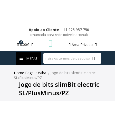
Apoio ao Cliente
925 957 750
(chamada para rede móvel nacional)
0
0.00€
Área Privada
WhatsApp
MENU
Home Page
Wiha
Jogo de bits slimBit electric
|
|
SL/PlusMinus/PZ
Jogo de bits slimBit electric
SL/PlusMinus/PZ