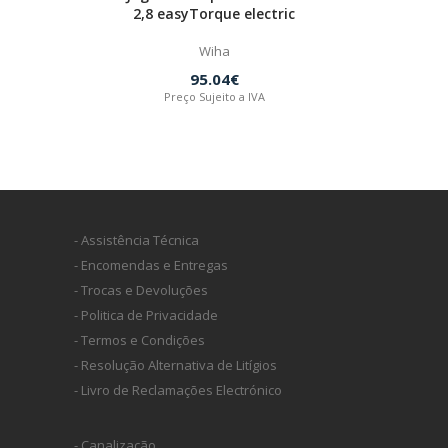
2,8 easyTorque electric
Wiha
95.04€
Preço Sujeito a IVA
- Assistência Técnica
- Encomendas e Entregas
- Trocas e Devoluções
- Politica de Privacidade
- Termos e Condições
- Resolução Alternativa de Litígios
- Livro de Reclamações Electrónico
- Canalização