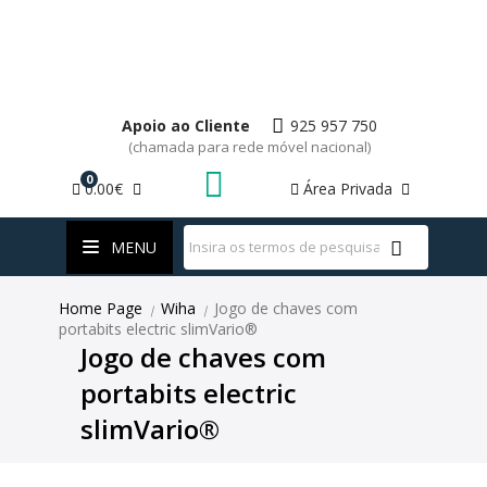
Apoio ao Cliente
925 957 750
(chamada para rede móvel nacional)
0
0.00€
Área Privada
WhatsApp
MENU
Home Page
Wiha
Jogo de chaves com
|
|
portabits electric slimVario®
Jogo de chaves com
portabits electric
slimVario®