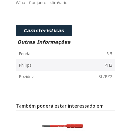
Wiha - Conjunto - slimVario
Caracteristicas
Outras Informações
Fenda
3,5
Phillips
PH2
Pozidriv
SL/PZ2
Também poderá estar interessado em