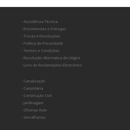
- Assistência Técnica
- Encomendas e Entregas
- Trocas e Devoluções
- Politica de Privacidade
- Termos e Condições
- Resolução Alternativa de Litígios
- Livro de Reclamações Electrónico
- Canalização
- Carpintaria
- Construção Civil
- Jardinagem
- Oficinas Auto
- Serralharias