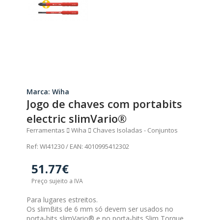
Marca: Wiha
Jogo de chaves com portabits
electric slimVario®
Ferramentas
Wiha
Chaves Isoladas - Conjuntos
Ref: WI41230 / EAN: 4010995412302
51.77€
Preço sujeito a IVA
Para lugares estreitos.
Os slimBits de 6 mm só devem ser usados no
porta-bits slimVario® e no porta-bits Slim Torque