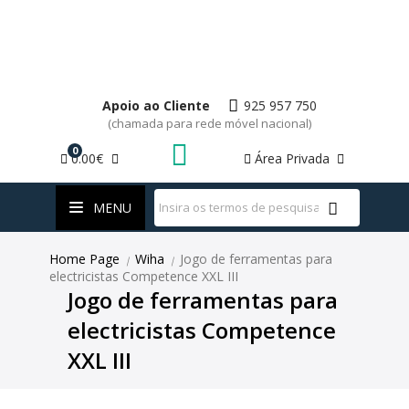
Apoio ao Cliente
925 957 750
(chamada para rede móvel nacional)
0
0.00€
Área Privada
WhatsApp
MENU
Home Page
Wiha
Jogo de ferramentas para
|
|
electricistas Competence XXL III
Jogo de ferramentas para
electricistas Competence
XXL III