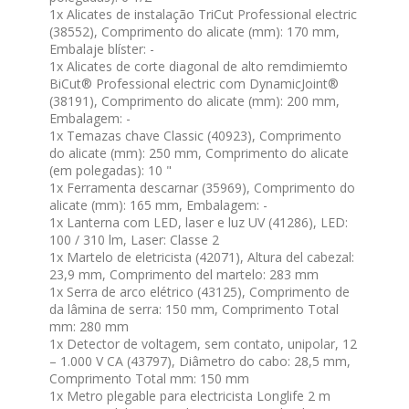
1x Alicates de instalação TriCut Professional electric
(38552), Comprimento do alicate (mm): 170 mm,
Embalaje blíster: -
1x Alicates de corte diagonal de alto remdimiemto
BiCut® Professional electric com DynamicJoint®
(38191), Comprimento do alicate (mm): 200 mm,
Embalagem: -
1x Temazas chave Classic (40923), Comprimento
do alicate (mm): 250 mm, Comprimento do alicate
(em polegadas): 10 "
1x Ferramenta descarnar (35969), Comprimento do
alicate (mm): 165 mm, Embalagem: -
1x Lanterna com LED, laser e luz UV (41286), LED:
100 / 310 lm, Laser: Classe 2
1x Martelo de eletricista (42071), Altura del cabezal:
23,9 mm, Comprimento del martelo: 283 mm
1x Serra de arco elétrico (43125), Comprimento de
da lâmina de serra: 150 mm, Comprimento Total
mm: 280 mm
1x Detector de voltagem, sem contato, unipolar, 12
– 1.000 V CA (43797), Diâmetro do cabo: 28,5 mm,
Comprimento Total mm: 150 mm
1x Metro plegable para electricista Longlife 2 m