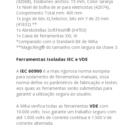
(42068), Eslabones anchos: 15 mm, Color: laranja
1x Nivel de bolha de ar para eletricistas (42074),
Comprimento Total mm: 400 mm
1x Jogo de bits XLSelector, bits em Y de 25 mm
(41832) **
1x Abrebotellas SoftFinish® (04703)
1x Caixa de ferramentas XXL III
*comparado com o Standard-Bit de Wiha
**MagicRing® do tamanho com largura da chave 3.
Ferramentas Isoladas IEC e VDE
IEC 60900
A
é a mais rigorosa norma europeia
para isolamento de ferramentas manuais, essa
norma define os parâmetros de fabricação e testes
aos quais as ferramentas serão submetidas para
garantir a utilização segura ao usuário.
VDE
A Wiha verifica todas as ferramentas
com
10.000 volts. Isso garante um trabalho seguro com
até 1.000 volts de corrente contínua e 1.500 V de
corrente alternada.