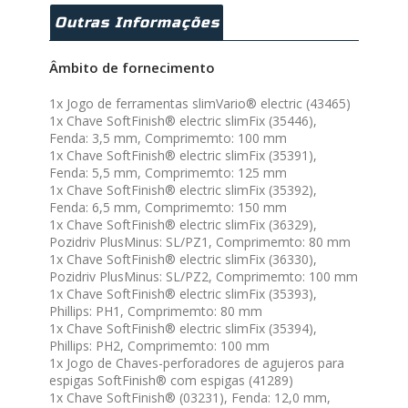
Outras Informações
Âmbito de fornecimento
1x Jogo de ferramentas slimVario® electric (43465)
1x Chave SoftFinish® electric slimFix (35446),
Fenda: 3,5 mm, Comprimemto: 100 mm
1x Chave SoftFinish® electric slimFix (35391),
Fenda: 5,5 mm, Comprimemto: 125 mm
1x Chave SoftFinish® electric slimFix (35392),
Fenda: 6,5 mm, Comprimemto: 150 mm
1x Chave SoftFinish® electric slimFix (36329),
Pozidriv PlusMinus: SL/PZ1, Comprimemto: 80 mm
1x Chave SoftFinish® electric slimFix (36330),
Pozidriv PlusMinus: SL/PZ2, Comprimemto: 100 mm
1x Chave SoftFinish® electric slimFix (35393),
Phillips: PH1, Comprimemto: 80 mm
1x Chave SoftFinish® electric slimFix (35394),
Phillips: PH2, Comprimemto: 100 mm
1x Jogo de Chaves-perforadores de agujeros para
espigas SoftFinish® com espigas (41289)
1x Chave SoftFinish® (03231), Fenda: 12,0 mm,