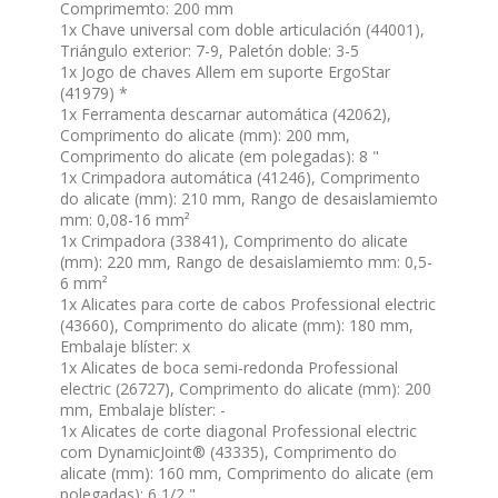
Comprimemto: 200 mm
1x Chave universal com doble articulación (44001),
Triángulo exterior: 7-9, Paletón doble: 3-5
1x Jogo de chaves Allem em suporte ErgoStar
(41979) *
1x Ferramenta descarnar automática (42062),
Comprimento do alicate (mm): 200 mm,
Comprimento do alicate (em polegadas): 8 "
1x Crimpadora automática (41246), Comprimento
do alicate (mm): 210 mm, Rango de desaislamiemto
mm: 0,08-16 mm²
1x Crimpadora (33841), Comprimento do alicate
(mm): 220 mm, Rango de desaislamiemto mm: 0,5-
6 mm²
1x Alicates para corte de cabos Professional electric
(43660), Comprimento do alicate (mm): 180 mm,
Embalaje blíster: x
1x Alicates de boca semi-redonda Professional
electric (26727), Comprimento do alicate (mm): 200
mm, Embalaje blíster: -
1x Alicates de corte diagonal Professional electric
com DynamicJoint® (43335), Comprimento do
alicate (mm): 160 mm, Comprimento do alicate (em
polegadas): 6 1/2 "