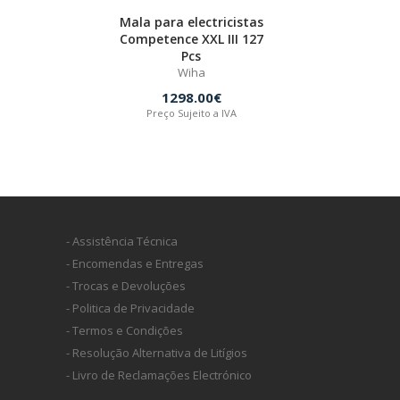
Mala para electricistas
Competence XXL III 127
Pcs
Wiha
1298.00€
Preço Sujeito a IVA
- Assistência Técnica
- Encomendas e Entregas
- Trocas e Devoluções
- Politica de Privacidade
- Termos e Condições
- Resolução Alternativa de Litígios
- Livro de Reclamações Electrónico