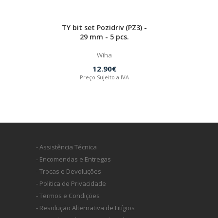
TY bit set Pozidriv (PZ3) -
29 mm - 5 pcs.
Wiha
12.90€
Preço Sujeito a IVA
- Assistência Técnica
- Encomendas e Entregas
- Trocas e Devoluções
- Politica de Privacidade
- Termos e Condições
- Resolução Alternativa de Litígios