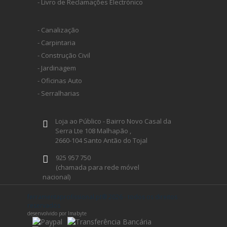
- Livro de Reclamações Electrónico
- Canalização
- Carpintaria
- Construção Civil
- Jardinagem
- Oficinas Auto
- Serralharias
Loja ao Público - Bairro Novo Casal da
Serra Lte 108 Malhapão ,
2660-104 Santo Antão do Tojal
925 957 750
(chamada para rede móvel
nacional)
geral@ferramentaprofissional.pt
ferramentaprofissional.pt® 2026 - todos os direitos
reservados
desenvolvido por Imabyte
Siga-nos