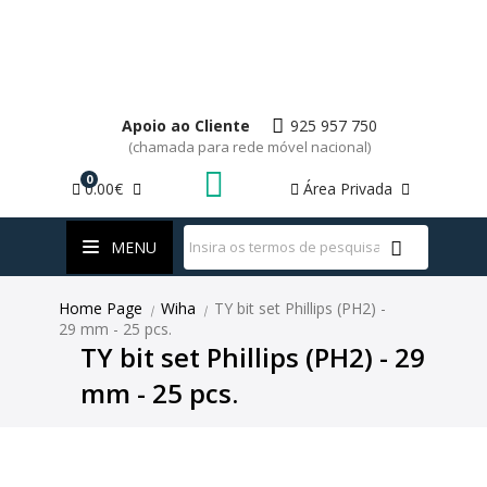
Apoio ao Cliente
925 957 750
(chamada para rede móvel nacional)
0
0.00€
Área Privada
WhatsApp
MENU
Home Page
Wiha
TY bit set Phillips (PH2) -
|
|
29 mm - 25 pcs.
TY bit set Phillips (PH2) - 29
mm - 25 pcs.