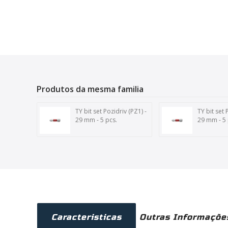
Produtos da mesma familia
TY bit set Pozidriv (PZ1) -
TY bit set 
29 mm - 5 pcs.
29 mm - 5 
Caracteristicas
Outras Informaçõe