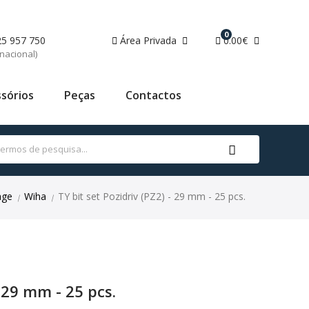
0
25 957 750
Área Privada
0.00€
nacional)
sórios
Peças
Contactos
age
Wiha
TY bit set Pozidriv (PZ2) - 29 mm - 25 pcs.
|
|
- 29 mm - 25 pcs.