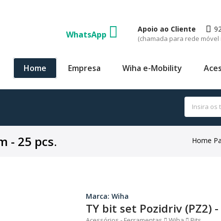
Apoio ao Cliente
9
WhatsApp
(chamada para rede móvel 
Home
Empresa
Wiha e-Mobility
Aces
m - 25 pcs.
Home P
Marca: Wiha
TY bit set Pozidriv (PZ2) 
Acessórios - Ferramentas
Wiha
Bits