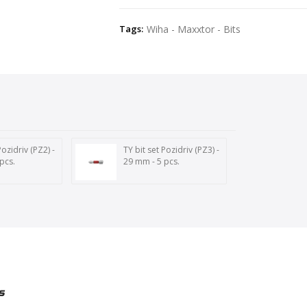
Tags:
Wiha - Maxxtor - Bits
Pozidriv (PZ2) -
TY bit set Pozidriv (PZ3) -
pcs.
29 mm - 5 pcs.
s