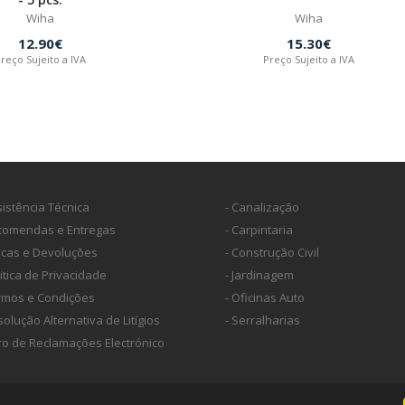
Wiha
Wiha
12.90€
15.30€
reço Sujeito a IVA
Preço Sujeito a IVA
sistência Técnica
- Canalização
ncomendas e Entregas
- Carpintaria
ocas e Devoluções
- Construção Civil
litica de Privacidade
- Jardinagem
ermos e Condições
- Oficinas Auto
solução Alternativa de Litígios
- Serralharias
vro de Reclamações Electrónico