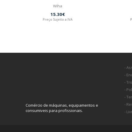
Wiha
15.30€
Preço Sujeito a IVA
P
- As
- E
- Tr
- Po
- T
- Re
Comércio de máquinas, equipamentos e
consumiveis para profissionais.
- Li