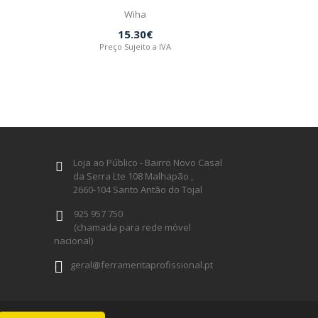
Wiha
15.30€
Preço Sujeito a IVA
Loja ao Público - Bairro Novo Casal
da Serra Lte 108 Malhapão ,
2660-104 Santo Antão do Tojal
925 957 750
(chamada para rede móvel
nacional)
geral@ferramentaprofissional.pt
Siga-nos