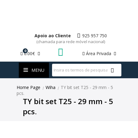
Apoio ao Cliente
925 957 750
(chamada para rede móvel nacional)
0
0.00€
Área Privada
WhatsApp
MENU
Home Page
Wiha
TY bit set T25 - 29 mm - 5
|
|
pcs.
TY bit set T25 - 29 mm - 5
pcs.