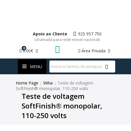
Apoio ao Cliente
925 957 750
(chamada para rede móvel nacional)
0
0.00€
Área Privada
WhatsApp
MENU
Home Page
Wiha
Teste de voltagem
|
|
SoftFinish® monopolar, 110-250 volts
Teste de voltagem
SoftFinish® monopolar,
110-250 volts