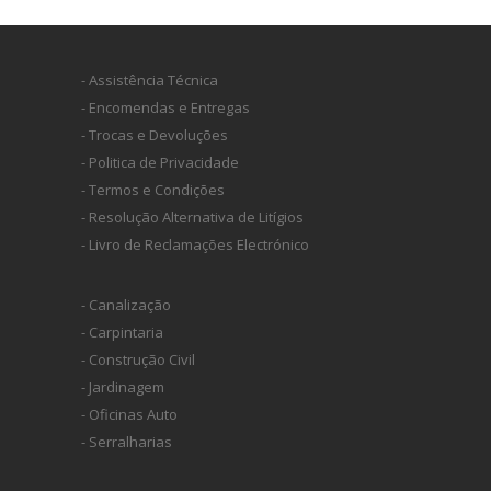
- Assistência Técnica
- Encomendas e Entregas
- Trocas e Devoluções
- Politica de Privacidade
- Termos e Condições
- Resolução Alternativa de Litígios
- Livro de Reclamações Electrónico
- Canalização
- Carpintaria
- Construção Civil
- Jardinagem
- Oficinas Auto
- Serralharias