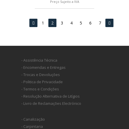
Preço Sujeito a IVA
1
2
3
4
5
6
7
- Assistência Técnica
- Encomendas e Entregas
- Trocas e Devoluções
- Politica de Privacidade
- Termos e Condições
- Resolução Alternativa de Litígios
- Livro de Reclamações Electrónico
- Canalização
- Carpintaria