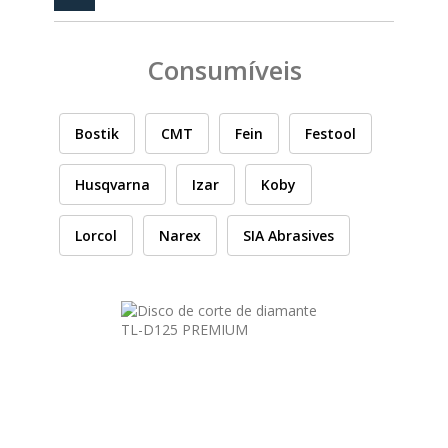
PEÇAS
MANÓMETRO
Consumíveis
FIXAÇÃO
ILUMINAÇÃO
FESTOOL
Bostik
CMT
Fein
Festool
Husqvarna
Izar
Koby
ARTIGOS PARA FÃS
MÁQUINAS DE BRINCAR
Lorcol
Narex
SIA Abrasives
MARCAS
FESTOOL
FEIN