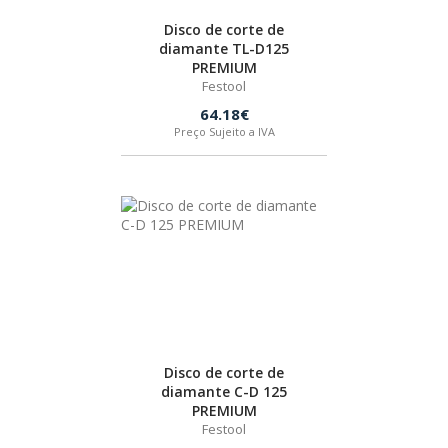
Disco de corte de
HUSQVARNA
diamante TL-D125
PREMIUM
Festool
WIHA
64.18€
Preço Sujeito a IVA
CMT ORANGE TOOLS
STABILA
SAGOLA
BEX
Disco de corte de
diamante C-D 125
PREMIUM
IZAR
Festool