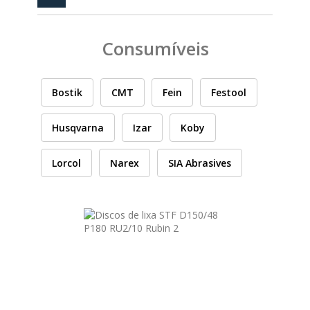
PEÇAS
MANÓMETRO
Consumíveis
FIXAÇÃO
ILUMINAÇÃO
FESTOOL
Bostik
CMT
Fein
Festool
Husqvarna
Izar
Koby
ARTIGOS PARA FÃS
MÁQUINAS DE BRINCAR
Lorcol
Narex
SIA Abrasives
MARCAS
FESTOOL
FEIN