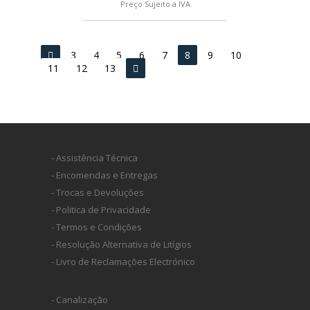
Preço Sujeito a IVA
3
4
5
6
7
8
9
10
11
12
13
- Assistência Técnica
- Encomendas e Entregas
- Trocas e Devoluções
- Politica de Privacidade
- Termos e Condições
- Resolução Alternativa de Litígios
- Livro de Reclamações Electrónico
- Canalização