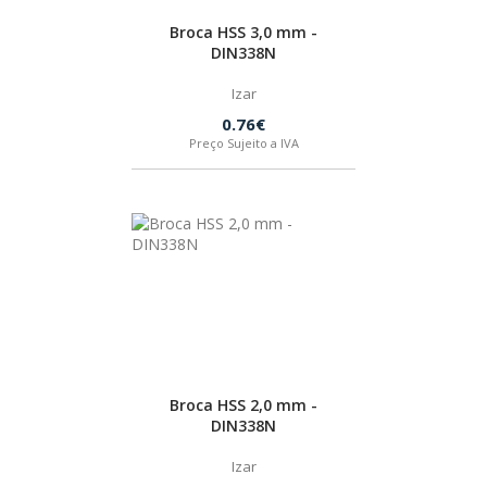
Broca HSS 3,0 mm -
HUSQVARNA
DIN338N
Izar
WIHA
0.76€
Preço Sujeito a IVA
CMT ORANGE TOOLS
STABILA
SAGOLA
BEX
Broca HSS 2,0 mm -
DIN338N
IZAR
Izar