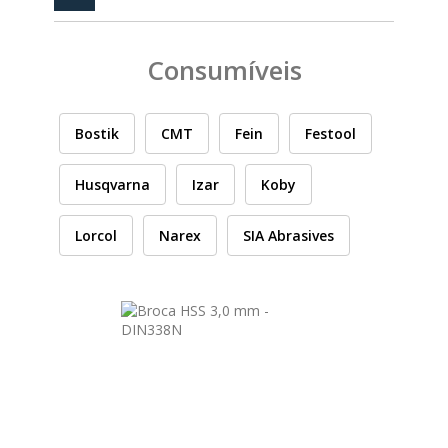
PEÇAS
MANÓMETRO
Consumíveis
FIXAÇÃO
ILUMINAÇÃO
FESTOOL
Bostik
CMT
Fein
Festool
Husqvarna
Izar
Koby
ARTIGOS PARA FÃS
MÁQUINAS DE BRINCAR
Lorcol
Narex
SIA Abrasives
MARCAS
FESTOOL
FEIN