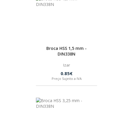
SPAX
LORCOL
BRENNENSTUHL
Broca HSS 1,5 mm -
DIN338N
KREG
Izar
0.85€
NAREX
Preço Sujeito a IVA