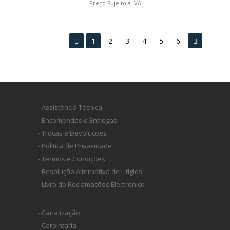
Preço Sujeito a IVA
1
2
3
4
5
6
- Assistência Técnica
- Encomendas e Entregas
- Trocas e Devoluções
- Politica de Privacidade
- Termos e Condições
- Resolução Alternativa de Litígios
- Livro de Reclamações Electrónico
- Canalização
- Carpintaria