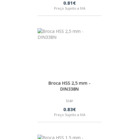
0.81€
BOSTIK
Preço Sujeito a IVA
OUTRAS MARCAS
FIAC
KEY BLADES & FIXINGS
Broca HSS 2,5 mm -
SIA ABRASIVES
DIN338N
Izar
METABO
0.83€
Preço Sujeito a IVA
INDEX